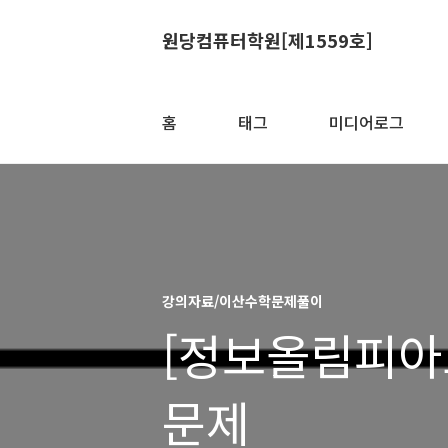
원당컴퓨터학원[제1559호]
홈
태그
미디어로그
강의자료/이산수학문제풀이
[정보올림피아드
문제