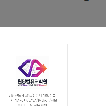
검단신도시 코딩/컴퓨터기초/컴퓨
터자격증/C++/JAVA/Python/정보
올림피아드 전문 학원