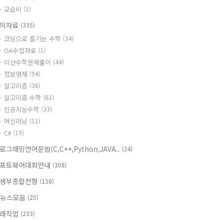
교습비
(1)
의자료
(335)
코딩으로 즐기는 수학
(34)
OA수업자료
(1)
이산수학문제풀이
(44)
정보영재
(94)
알고리즘
(38)
알고리즘 수학
(61)
인공지능수학
(33)
머신러닝
(11)
C#
(19)
로그래밍언어문법(C,C++,Python,JAVA..
(24)
프트웨어대회안내
(308)
생부종합전형
(158)
T뉴스모음
(25)
래직업
(233)