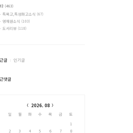
기타
(463)
특목고,특성화고소식
(67)
영재원소식
(103)
도서리뷰
(118)
근글
인기글
근댓글
alendar
2026. 08
일
월
화
수
목
금
토
1
2
3
4
5
6
7
8