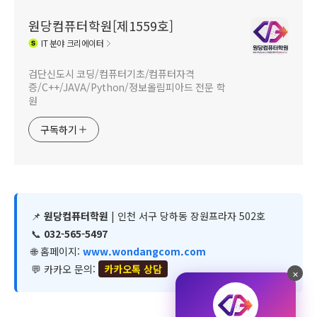
원당컴퓨터학원[제1559호]
IT
분야 크리에이터
검단신도시 코딩/컴퓨터기초/컴퓨터자격
증/C++/JAVA/Python/정보올림피아드 전문 학
원
구독하기
📌
원당컴퓨터학원
| 인천 서구 당하동 장원프라자 502호
📞
032-565-5497
🌐 홈페이지:
www.wondangcom.com
💬 카카오 문의:
카카오톡 상담
✕