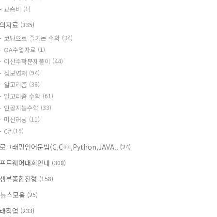
교습비
(1)
의자료
(335)
코딩으로 즐기는 수학
(34)
OA수업자료
(1)
이산수학문제풀이
(44)
정보영재
(94)
알고리즘
(38)
알고리즘 수학
(61)
인공지능수학
(33)
머신러닝
(11)
C#
(19)
로그래밍언어문법(C,C++,Python,JAVA..
(24)
프트웨어대회안내
(308)
생부종합전형
(158)
T뉴스모음
(25)
래직업
(233)