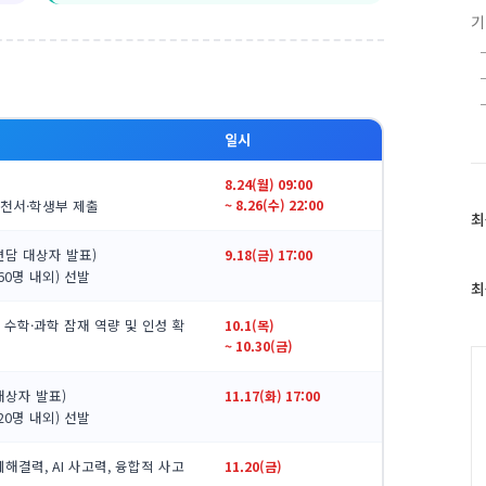
일시
8.24(월) 09:00
천서·학생부 제출
~ 8.26(수) 22:00
최
최
근
면담 대상자 발표)
9.18(금) 17:00
글
60명 내외) 선발
과
최
인
 수학·과학 잠재 역량 및 인성 확
10.1(목)
기
~ 10.30(금)
글
C
대상자 발표)
11.17(화) 17:00
20명 내외) 선발
해결력, AI 사고력, 융합적 사고
11.20(금)