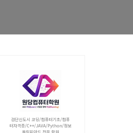
검단신도시 코딩/컴퓨터기초/컴퓨
터자격증/C++/JAVA/Python/정보
올림피아드 전문 학원