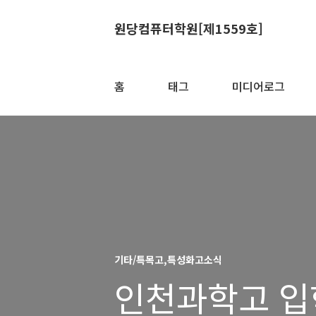
원당컴퓨터학원[제1559호]
홈
태그
미디어로그
기타/특목고,특성화고소식
인천과학고 