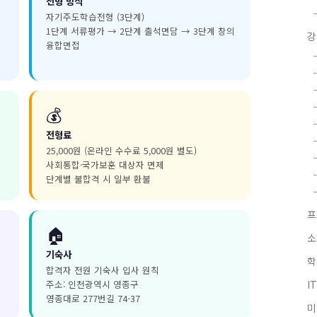
전형 방식
자기주도학습전형 (3단계)
1단계 서류평가 → 2단계 출석면담 → 3단계 창의
강
융합면접
💰
전형료
25,000원 (온라인 수수료 5,000원 별도)
사회통합·국가보훈 대상자 면제
단계별 불합격 시 일부 환불
프
🏠
소
기숙사
학
합격자 전원 기숙사 입사 원칙
주소: 인천광역시 영종구
I
영종대로 277번길 74-37
미