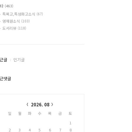
기타
(463)
특목고,특성화고소식
(67)
영재원소식
(103)
도서리뷰
(118)
근글
인기글
근댓글
alendar
2026. 08
일
월
화
수
목
금
토
1
2
3
4
5
6
7
8