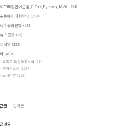
로그래밍언어문법(C,C++,Python,JAVA..
(24)
프트웨어대회안내
(308)
생부종합전형
(158)
T뉴스모음
(25)
래직업
(233)
기타
(463)
특목고,특성화고소식
(67)
영재원소식
(103)
도서리뷰
(118)
근글
인기글
근댓글