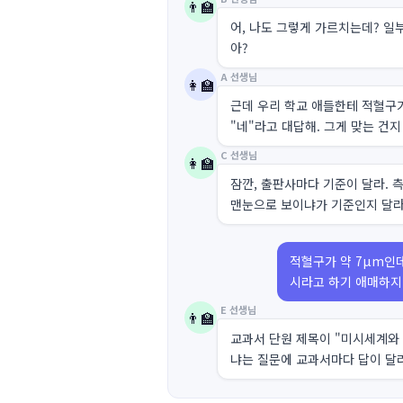
👨‍🏫
어, 나도 그렇게 가르치는데? 일
아?
A 선생님
👩‍🏫
근데 우리 학교 애들한테 적혈구
"네"라고 대답해. 그게 맞는 건지
C 선생님
👩‍🏫
잠깐, 출판사마다 기준이 달라. 
맨눈으로 보이냐가 기준인지 달라
적혈구가 약 7μm인데
시라고 하기 애매하지
E 선생님
👨‍🏫
교과서 단원 제목이 "미시세계와
냐는 질문에 교과서마다 답이 달라.