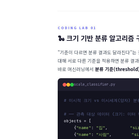
CODING LAB 01
🐍 크기 기반 분류 알고리즘 
"기준이 다르면 분류 결과도 달라진다"는 
대해 서로 다른 기준을 적용하면 분류 결과
바로 머신러닝에서
분류 기준(threshold
scale_classifier.py
# 미시적 크기 vs 미시세계(양자) 
# ── 관측 대상 데이터 (크기: 미터 단
objects = [

    {
"name"
: 
"집"
,         
"si
    {
"name"
: 
"사람"
,        
"si