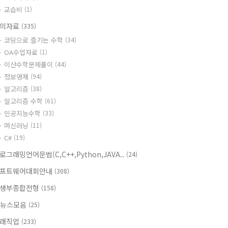
교습비
(1)
의자료
(335)
코딩으로 즐기는 수학
(34)
OA수업자료
(1)
이산수학문제풀이
(44)
정보영재
(94)
알고리즘
(38)
알고리즘 수학
(61)
인공지능수학
(33)
머신러닝
(11)
C#
(19)
로그래밍언어문법(C,C++,Python,JAVA..
(24)
프트웨어대회안내
(308)
생부종합전형
(158)
T뉴스모음
(25)
래직업
(233)