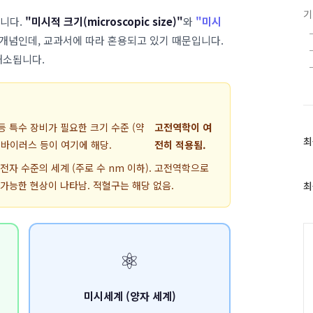
습니다.
"미시적 크기(microscopic size)"
와
"미시
 개념인데, 교과서에 따라 혼용되고 있기 때문입니다.
해소됩니다.
등 특수 장비가 필요한 크기 수준 (약
고전역학이 여
최
최
균·바이러스 등이 여기에 해당.
전히 적용됨.
근
·전자 수준의 세계 (주로 수 nm 이하). 고전역학으로
글
과
불가능한 현상이 나타남. 적혈구는 해당 없음.
최
인
기
글
C
⚛️
미시세계 (양자 세계)