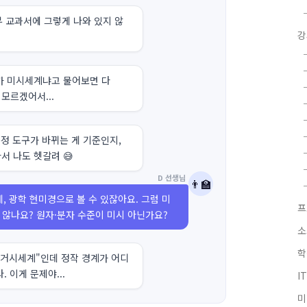
부 교과서에 그렇게 나와 있지 않
강
가 미시세계냐고 물어보면 다
 모르겠어서...
측정 도구가 바뀌는 게 기준인지,
서 나도 헷갈려 😅
D 선생님
👨‍🏫
, 광학 현미경으로 볼 수 있잖아요. 그럼 미
프
 않나요? 원자·분자 수준이 미시 아닌가요?
소
학
 거시세계"인데 정작 경계가 어디
 이게 문제야...
I
미