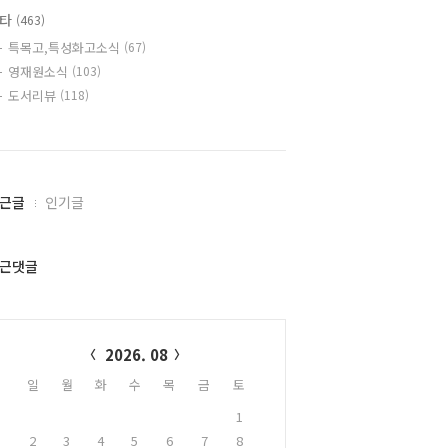
기타
(463)
특목고,특성화고소식
(67)
영재원소식
(103)
도서리뷰
(118)
근글
인기글
근댓글
alendar
2026. 08
일
월
화
수
목
금
토
1
2
3
4
5
6
7
8