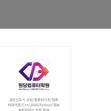
검단신도시 코딩/컴퓨터기초/컴퓨
터자격증/C++/JAVA/Python/정보
올림피아드 전문 학원