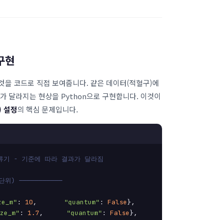
구현
것을 코드로 직접 보여줍니다. 같은 데이터(적혈구)에
가 달라지는 현상을 Python으로 구현합니다. 이것이
) 설정
의 핵심 문제입니다.
분류기 - 기준에 따라 결과가 달라짐
위) ───────────
ze_m"
: 
10
,       
"quantum"
: 
False
},

ze_m"
: 
1.7
,      
"quantum"
: 
False
},
