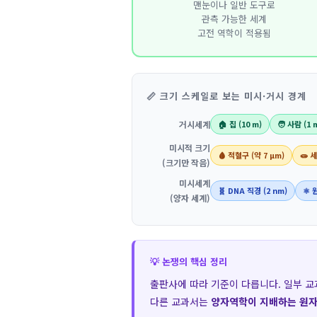
맨눈이나 일반 도구로
관측 가능한 세계
고전 역학이 적용됨
📏 크기 스케일로 보는 미시·거시 경계
거시세계
🏠 집 (10 m)
🧑 사람 (1 
미시적 크기
🩸 적혈구 (약 7 μm)
🧫 세
(크기만 작음)
미시세계
🧬 DNA 직경 (2 nm)
⚛️ 
(양자 세계)
💡 논쟁의 핵심 정리
출판사에 따라 기준이 다릅니다. 일부 
다른 교과서는
양자역학이 지배하는 원자