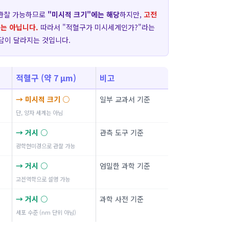
 관찰 가능하므로
"미시적 크기"에는 해당
하지만,
고전
는 아닙니다.
따라서 "적혈구가 미시세계인가?"라는
답이 달라지는 것입니다.
적혈구 (약 7 μm)
비고
→ 미시적 크기 ○
일부 교과서 기준
단, 양자 세계는 아님
→ 거시 ○
관측 도구 기준
광학현미경으로 관찰 가능
→ 거시 ○
엄밀한 과학 기준
고전역학으로 설명 가능
→ 거시 ○
과학 사전 기준
세포 수준 (nm 단위 아님)