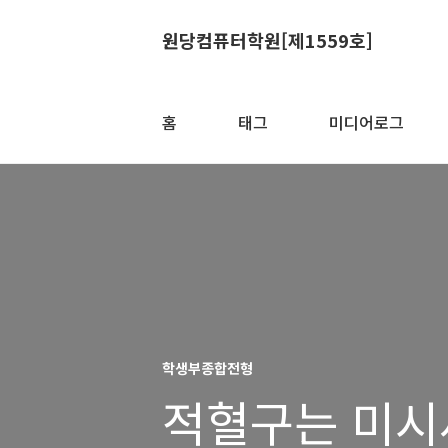
원당컴퓨터학원[제1559호]
홈
태그
미디어로그
학생부종합전형
적혈구는 미시