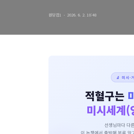
원당컴1
2026. 6. 2. 10:48
🔬 미시·
적혈구는
미시세계(
선생님마다 다른
이 논쟁에서 출발해 분류 알