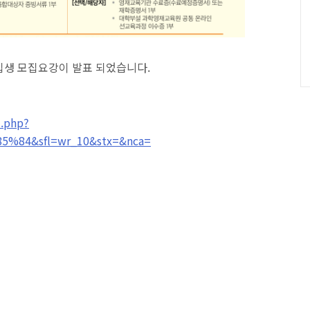
입생 모집요강이 발표 되었습니다.
d.php?
85%84&sfl=wr_10&stx=&nca=