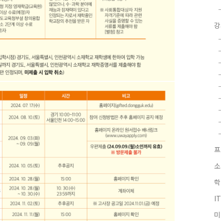
강
프
소
학
I
미