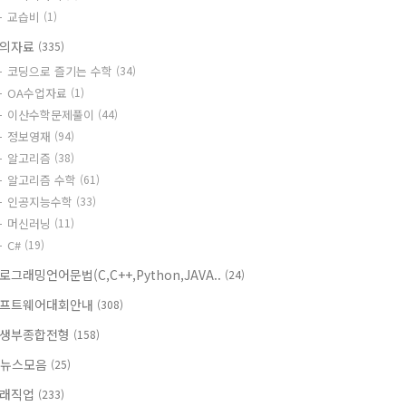
교습비
(1)
의자료
(335)
코딩으로 즐기는 수학
(34)
OA수업자료
(1)
이산수학문제풀이
(44)
정보영재
(94)
알고리즘
(38)
알고리즘 수학
(61)
인공지능수학
(33)
머신러닝
(11)
C#
(19)
로그래밍언어문법(C,C++,Python,JAVA..
(24)
프트웨어대회안내
(308)
생부종합전형
(158)
T뉴스모음
(25)
래직업
(233)