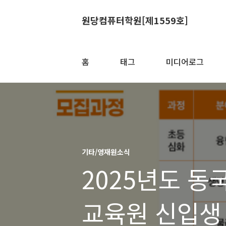
원당컴퓨터학원[제1559호]
홈
태그
미디어로그
기타/영재원소식
2025년도 
교육원 신입생