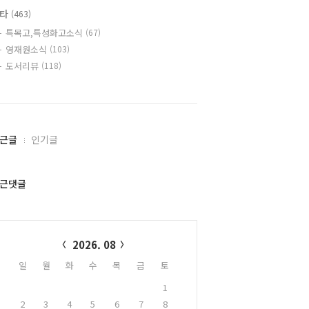
기타
(463)
특목고,특성화고소식
(67)
영재원소식
(103)
도서리뷰
(118)
근글
인기글
근댓글
alendar
2026. 08
일
월
화
수
목
금
토
1
2
3
4
5
6
7
8