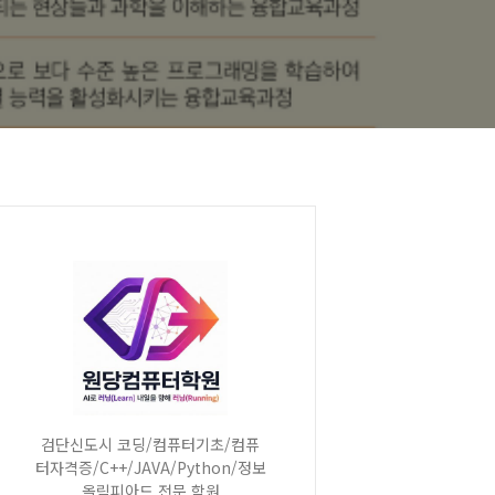
검단신도시 코딩/컴퓨터기초/컴퓨
터자격증/C++/JAVA/Python/정보
올림피아드 전문 학원