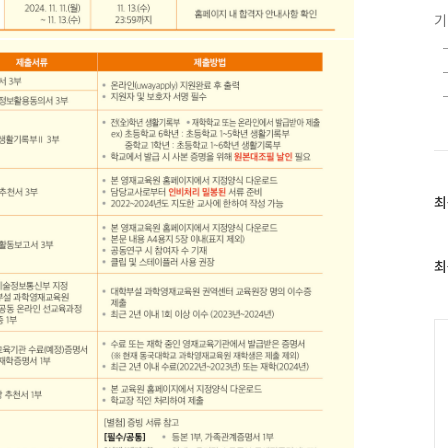
최
최
근
글
과
최
인
기
글
C