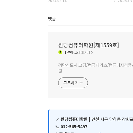
2024.08.14
2024.08.13
댓글
원당컴퓨터학원[제1559호]
IT
분야 크리에이터
검단신도시 코딩/컴퓨터기초/컴퓨터자격증/C+
원
구독하기
📌
원당컴퓨터학원
| 인천 서구 당하동 장원프
📞
032-565-5497