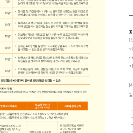
공
[
<
<
<
분
원