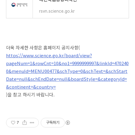
rsvn.science.go.kr
더욱 자세한 사항은 홈페이지 공지사항(
https://www.science.go.kr/board/view?
pageNum=1&rowCnt=10&no1=9999999997&linkId=470240
0&menuId=MENU00477&schType=0&schText=&schStart
Date=null&schEndDate=null&boardStyle=&categoryId=
&continent=&country=
)을 참고 하시기 바랍니다.
7
구독하기