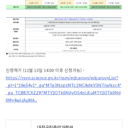
신청하기 (12월 13일 14:00 이후 신청가능) -
https://rsvn.science.go.kr/nsm/edcarsvn/edcarsvnList?
_gl=1*19e54y1*_ga*MTg3NzgzMTc1MC4xNjY3NTIwNzc4*
_ga_TCB87CXZZK*MTY2OTk0NjIyOS4zLjEuMTY2OTk0NjI
0My4wLjAuMA..
대전국립중앙과학관