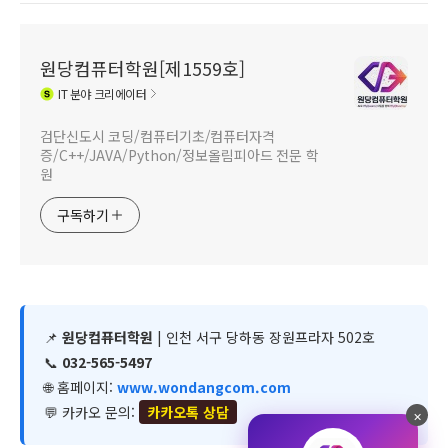
원당컴퓨터학원[제1559호]
IT
분야 크리에이터
검단신도시 코딩/컴퓨터기초/컴퓨터자격
증/C++/JAVA/Python/정보올림피아드 전문 학
원
구독하기
📌
원당컴퓨터학원
| 인천 서구 당하동 장원프라자 502호
📞
032-565-5497
🌐 홈페이지:
www.wondangcom.com
💬 카카오 문의:
카카오톡 상담
✕